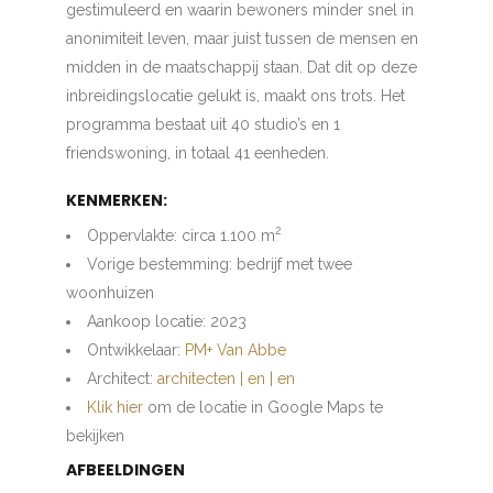
gestimuleerd en waarin bewoners minder snel in
anonimiteit leven, maar juist tussen de mensen en
midden in de maatschappij staan. Dat dit op deze
inbreidingslocatie gelukt is, maakt ons trots. Het
programma bestaat uit 40 studio’s en 1
friendswoning, in totaal 41 eenheden.
KENMERKEN:
2
Oppervlakte: circa 1.100 m
Vorige bestemming: bedrijf met twee
woonhuizen
Aankoop locatie: 2023
Ontwikkelaar:
PM+ Van Abbe
Architect:
architecten | en | en
Klik hier
om de locatie in Google Maps te
bekijken
AFBEELDINGEN